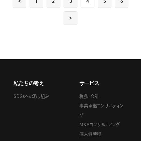
<
1
2
3
4
5
6
>
私たちの考え
サービス
SDGsへの取り組み
税務・会計
事業承継コンサルティン
グ
M&Aコンサルティング
個人資産税