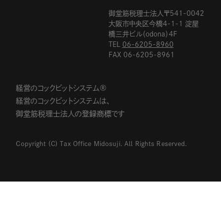
御堂筋税理士法人〒541-0042
大阪市中央区今橋4-1-1 淀屋
橋三井ビル（odona）4F
TEL
06-6205-8960
FAX 06-6205-8961
経営のコックピットシステム®
経営のコックピットシステムは、
御堂筋税理士法人の登録商標です
Copyright (C) Tax Office Midosuji. All Rights Reserved.