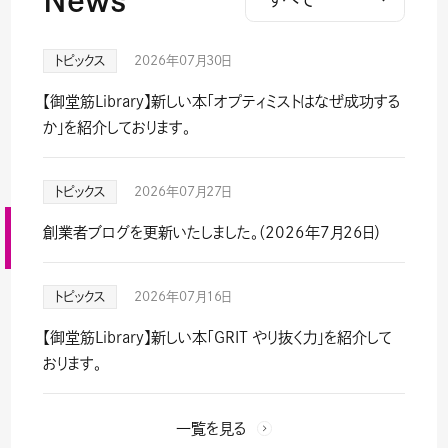
News
最
トピックス
適
トピックス
2026年07月30日
セミナー・講演
な
【御堂筋Library】新しい本「オプティミストはなぜ成功する
ソ
メディア掲載
か」を紹介しております。
リ
ュ
ー
トピックス
2026年07月27日
シ
mergers &
ョ
創業者ブログを更新いたしました。（2026年7月26日）
acquisitions
ン
を
M&A
トピックス
2026年07月16日
ご
提
【御堂筋Library】新しい本「GRIT やり抜く力」を紹介して
コン
供
おります。
※
サル
株
式
一覧を見る
会