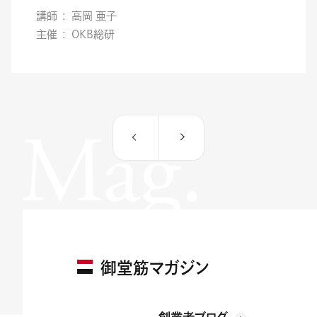
講師
高岡 亜子
主催
OKB総研
Mag.
御堂筋マガジン