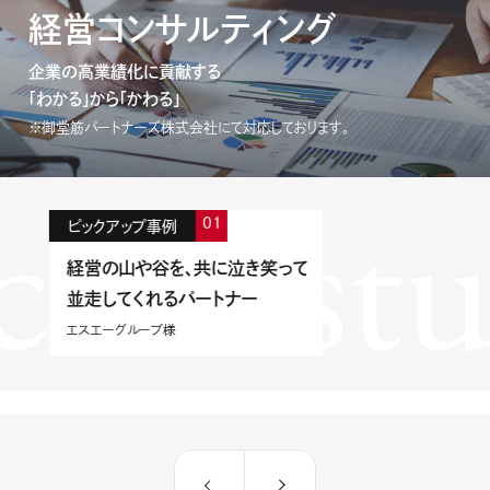
経営コンサルティング
企業の高業績化に貢献する
「わかる」から「かわる」
※御堂筋パートナーズ株式会社にて対応しております。
case st
01
ピックアップ事例
経営の山や谷を、共に泣き笑って
事例紹介
並走してくれるパートナー
エスエーグループ様