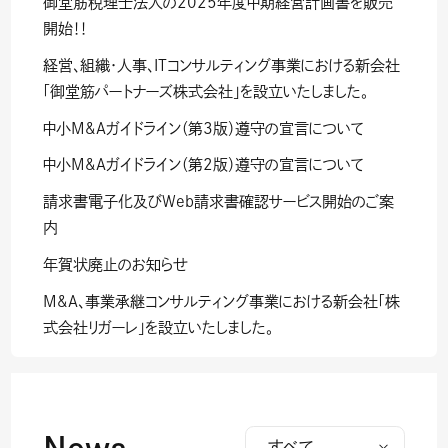
御堂筋税理士法人の2025年度中期経営計画書を販売
継
開始！！
コ
経営、組織・人事、ITコンサルティング事業における新会社
「御堂筋パートナーズ株式会社」を設立いたしました。
ン
中小M&Aガイドライン（第3版）遵守の宣言について
中小M&Aガイドライン（第2版）遵守の宣言について
サ
請求書電子化及びWeb請求書確認サービス開始のご案
ル
内
年賀状廃止のお知らせ
テ
M&A、事業承継コンサルティング事業における新会社「株
ィ
式会社リガーレ」を設立いたしました。
ン
グ
すべて