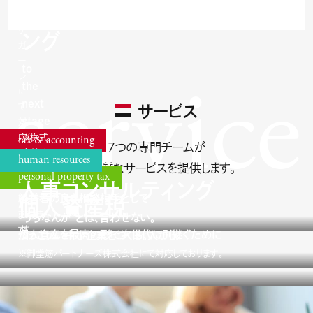
ティ
社
リ
ング
ガ
ー
to
service
レ
the
に
next
て
サービス
stage
対
応
※株式
tax & accounting
7つの専門チームが
し
会社リ
human resources
税務・会計
高品質なサービスを
提供します。
て
ガーレ
personal property tax
お
にて対
人事コンサルティング
経営者の良き相談相手として
り
応して
個人資産税
ま
おりま
“うちなんか”とは、言わせない。
す。
す。
個人資産を最高の形で次世代に引継ぐために
かっこいい中小企業をつくる。人から。
※御堂筋パートナーズ株式会社にて対応しております。