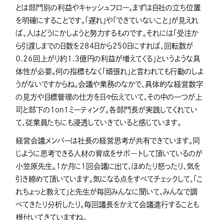
とは部門別の利益やキャッシュフロー。まずは自社の立ち位置
を明確にすることです。「遅れ」や「できていないこと」が見えれ
ば、人はどうにかしようと努力するものです。それには「受注か
ら引渡しまでの日数を284日から250日にすれば、回転数が
0.26回上がり約1.3億円の利益が増えてくる」というような具
体性が必要。何の指標もなく「頑張れ」と言われても行動のしよ
うがないですからね。会議や業務のなかで、具体的な経営数字
の見方や目標管理の仕方を日々伝えていて、その中の一つが上
司と部下の1on1ミーティング。各部門長が実践してくれてい
て、従業員たちにも浸透していきていると感じています。
経営会議メンバーは社長の経営思考が共有できています。同
じように思考できる人材の育成をサポ―トして頂いているのが
小笠原先生。1か月に1回会議に出て、ほめたり怒ったり、気を
引き締めて頂いています。気になる点をすべてチェックして、「こ
れちょっと教えて」と先生が毎回みんなに聞いて、みんなで調
べてきたり分析したり。毎回議長をかえて会議進行することも
根付いてきていますね。