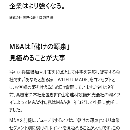
企業はより強くなる。
株式会社 三建
代表 川口 雅己 様
M&Aは「儲けの源泉」
見極めることが大事
当社は兵庫県加古川市を起点として住宅を建築し販売する会
社です。「あなたと創る家 WITH U MADE」をコンセプトと
し、お客様の夢を叶えるため日々奮闘しています。当社は9年
前、高槻市に本社を置きます住宅建材設備卸売会社の㈱イワ
イによってM＆Aされ、私はM&A後1年ほどして社長に就任し
ました。
M&Aを前提にデューデリするときは、「儲けの源泉」つまり事業
セグメント別に儲けのポイントを見極めることが大切です。この