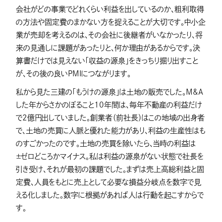
会社がどの事業でどれくらい利益を出しているのか、粗利取得
の方法や固定費のまかない方を捉えることが大切です。中小企
業が売却を考えるのは、その会社に後継者がいなかったり、将
来の見通しに課題があったりと、何か理由があるからです。決
算書だけでは見えない「収益の源泉」をきっちり掘り出すこと
が、その後の良いPMIにつながります。
私から見た三建の「もうけの源泉」は土地の販売でした。M&A
した年からさかのぼること10年間は、毎年不動産の利益だけ
で2億円出していました。創業者（前社長）はこの地域の出身者
で、土地の売買に人脈と優れた能力があり、利益の生産性はも
のすごかったのです。土地の売買を除いたら、当時の利益は
±ゼロどころかマイナス。私は利益の源泉がない状態で社長を
引き受け、それが最初の課題でした。まずは売上高総利益と固
定費、人員をもとに売上として必要な損益分岐点を数字で見
える化しました。数字に根拠があれば人は行動を起こすからで
す。