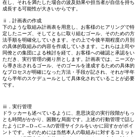
在し、それを満たした場合の波及効果や担当者が自信を持ち
成長する可能性が大きいからです。
ⅱ．計画表の作成
下のような取組み計画表を用意し、お客様のヒアリングで特
定したニーズ、そしてともに取り組むゴール、そのための方
法手順を明確化していきます。その上で今後半期程度の月別
の具体的取組みの内容を作成していきます。これらは上司や
同僚との集団による検討を経て、お客様への確認と承認をい
ただき、実行管理の拠り所とします。計画表では、ニーズか
ら導き出されるゴール、そのゴールを達成するための具体的
なプロセスが明確になった方法・手段が記され、それが半年
なら半年のスケデュールとして具体化されていることが必要
です。
ⅲ．実行管理
ドラッカーも述べているように、意思決定の実行段階がもっ
とも時間がかかり、困難な局面です。上述の行動管理で話し
たようにP→D→C→Aの管理サイクルをいかに回すかがポイ
ントです。そのためには当然本人の取組みに対するコミット