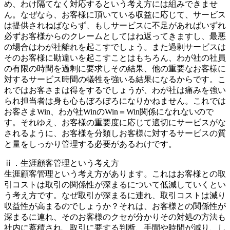
め、わけ隔てなく対応するという考え方には組みできませ
ん。なぜなら、お客様に頂いている収益に応じて、サービス
は提供されねばならず、もしサービスに不足があればいずれ
必ずお客様からのクレームとしてはね返ってきますし、最悪
の場合はわが社離れを起こすでしょう。また過剰サービスは
そのお客様に勘違いを起こすことはもちろん、わが社の社員
の有限の時間を過剰に要求しその結果、他の重要なお客様に
対するサービス時間の犠牲を強いる結果になるからです。こ
れではお客さまは得をするでしょうが、わが社は痛みを強い
られ担当者は身も心もぼろぼろになりかねません。これでは
お客さまWin、わが社WinのWin＝Win関係になれないので
す。それゆえ、お客様の重要度に応じて適切にサービスがな
されるように、お客様を分類しお客様に対するサービスの質
と量をしっかり管理する必要があるわけです。
ⅱ．生涯顧客管理という考え方
生涯顧客管理という考え方があります。これはお客様との取
引コストは取引の関係性が深まるについて低減していくとい
う考え方です。なぜ取引が深まるに連れ、取引コストは減り
収益性が高まるのでしょうか？それは、お客様との関係性が
深まるに連れ、そのお客様のクセが分かりその対処の方法も
社内に蓄積され、取引に要する判断、手間や時間が減り、し