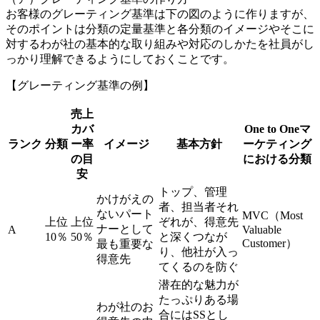
お客様のグレーティング基準は下の図のように作りますが、
そのポイントは分類の定量基準と各分類のイメージやそこに
対するわが社の基本的な取り組みや対応のしかたを社員がし
っかり理解できるようにしておくことです。
【グレーティング基準の例】
売上
カバ
One to Oneマ
ランク
分類
ー率
イメージ
基本方針
ーケティング
の目
における分類
安
トップ、管理
かけがえの
者、担当者それ
ないパート
MVC（Most
上位
上位
ぞれが、得意先
ナーとして
A
Valuable
10％
50％
と深くつなが
Customer）
最も重要な
り、他社が入っ
得意先
てくるのを防ぐ
潜在的な魅力が
たっぷりある場
わが社のお
合にはSSとし