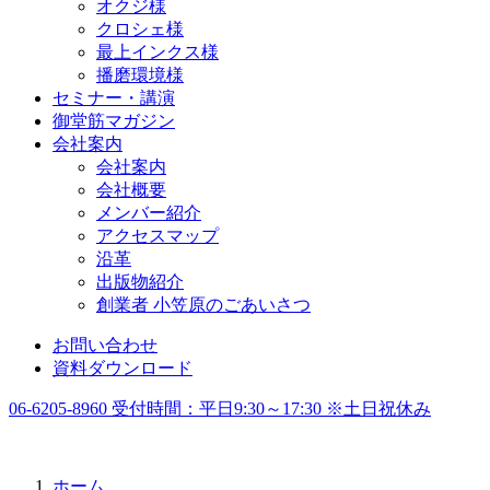
オクジ様
クロシェ様
最上インクス様
播磨環境様
セミナー・講演
御堂筋マガジン
会社案内
会社案内
会社概要
メンバー紹介
アクセスマップ
沿革
出版物紹介
創業者 小笠原のごあいさつ
お問い合わせ
資料ダウンロード
06-6205-8960
受付時間：
平日9:30～17:30 ※土日祝休み
ホーム