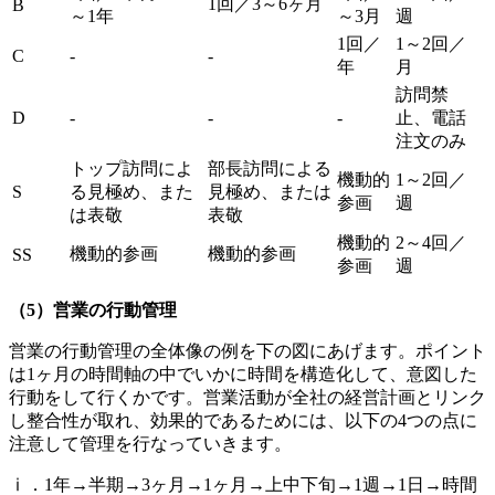
1回／3～6ヶ月
B
～1年
～3月
週
1回／
1～2回／
C
-
-
年
月
訪問禁
D
-
-
-
止、電話
注文のみ
トップ訪問によ
部長訪問による
機動的
1～2回／
S
る見極め、また
見極め、または
参画
週
は表敬
表敬
機動的
2～4回／
機動的参画
機動的参画
SS
参画
週
（5）営業の行動管理
営業の行動管理の全体像の例を下の図にあげます。ポイント
は1ヶ月の時間軸の中でいかに時間を構造化して、意図した
行動をして行くかです。営業活動が全社の経営計画とリンク
し整合性が取れ、効果的であるためには、以下の4つの点に
注意して管理を行なっていきます。
ⅰ．1年→半期→3ヶ月→1ヶ月→上中下旬→1週→1日→時間