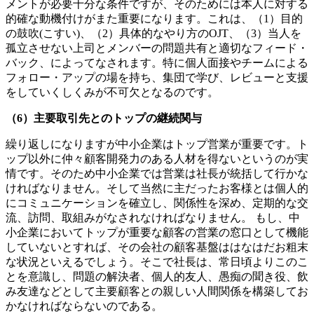
メントが必要十分な条件ですが、そのためには本人に対する
的確な動機付けがまた重要になります。これは、（1）目的
の鼓吹(こすい)、（2）具体的なやり方のOJT、（3）当人を
孤立させない上司とメンバーの問題共有と適切なフィード・
バック、によってなされます。特に個人面接やチームによる
フォロー・アップの場を持ち、集団で学び、レビューと支援
をしていくしくみが不可欠となるのです。
（6）主要取引先とのトップの継続関与
繰り返しになりますが中小企業はトップ営業が重要です。ト
ップ以外に仲々顧客開発力のある人材を得ないというのが実
情です。そのため中小企業では営業は社長が統括して行かな
ければなりません。そして当然に主だったお客様とは個人的
にコミュニケーションを確立し、関係性を深め、定期的な交
流、訪問、取組みがなされなければなりません。 もし、中
小企業においてトップが重要な顧客の営業の窓口として機能
していないとすれば、その会社の顧客基盤ははなはだお粗末
な状況といえるでしょう。そこで社長は、常日頃よりこのこ
とを意識し、問題の解決者、個人的友人、愚痴の聞き役、飲
み友達などとして主要顧客との親しい人間関係を構築してお
かなければならないのである。