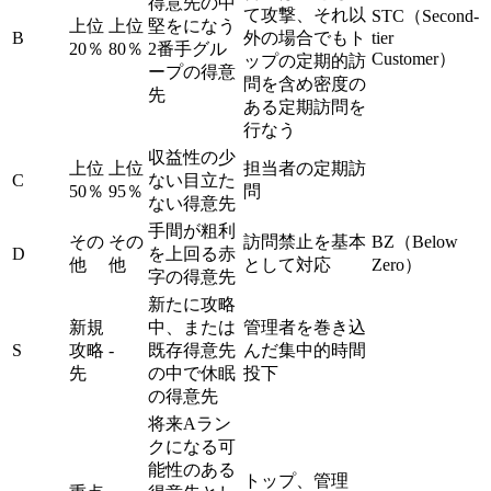
得意先の中
て攻撃、それ以
STC（Second-
上位
上位
堅をになう
B
外の場合でもト
tier
20％
80％
2番手グル
Customer）
ップの定期的訪
ープの得意
問を含め密度の
先
ある定期訪問を
行なう
収益性の少
上位
上位
担当者の定期訪
C
ない目立た
50％
95％
問
ない得意先
手間が粗利
その
その
訪問禁止を基本
BZ（Below
D
を上回る赤
他
他
として対応
Zero）
字の得意先
新たに攻略
新規
中、または
管理者を巻き込
S
攻略
-
既存得意先
んだ集中的時間
先
の中で休眠
投下
の得意先
将来Aラン
クになる可
能性のある
トップ、管理