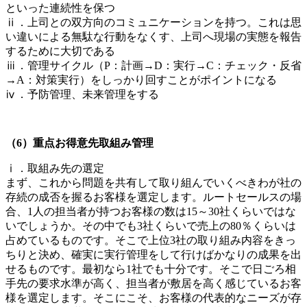
といった連続性を保つ
ⅱ．上司との双方向のコミュニケーションを持つ。これは思
い違いによる無駄な行動をなくす、上司へ現場の実態を報告
するために大切である
ⅲ．管理サイクル（P：計画→D：実行→C：チェック・反省
→A：対策実行）をしっかり回すことがポイントになる
ⅳ．予防管理、未来管理をする
（6）重点お得意先取組み管理
ⅰ．取組み先の選定
まず、これから問題を共有して取り組んでいくべきわが社の
存続の成否を握るお客様を選定します。ルートセールスの場
合、1人の担当者が持つお客様の数は15～30社くらいではな
いでしょうか。その中でも3社くらいで売上の80％くらいは
占めているものです。そこで上位3社の取り組み内容をきっ
ちりと決め、確実に実行管理をして行けばかなりの成果を出
せるものです。最初なら1社でも十分です。そこで日ごろ相
手先の要求水準が高く、担当者が敷居を高く感じているお客
様を選定します。そこにこそ、お客様の代表的なニーズが存