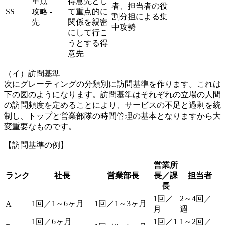
重点
得意先とし
者、担当者の役
SS
攻略
-
て重点的に
割分担による集
先
関係を親密
中攻勢
にして行こ
うとする得
意先
（イ）訪問基準
次にグレーティングの分類別に訪問基準を作ります。これは
下の図のようになります。訪問基準はそれぞれの立場の人間
の訪問頻度を定めることにより、サービスの不足と過剰を統
制し、トップと営業部隊の時間管理の基本となりますから大
変重要なものです。
【訪問基準の例】
営業所
ランク
社長
営業部長
長／課
担当者
長
1回／
2～4回／
1回／1～6ヶ月
1回／1～3ヶ月
A
月
週
1回／6ヶ月
1回／1
1～2回／