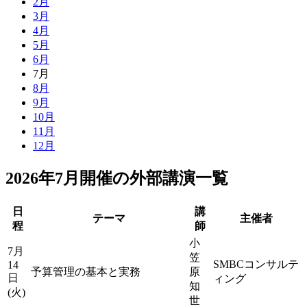
2月
3月
4月
5月
6月
7月
8月
9月
10月
11月
12月
2026年7月開催の外部講演一覧
日
講
テーマ
主催者
程
師
小
7月
笠
SMBCコンサルテ
14
予算管理の基本と実務
原
日
ィング
知
(火)
世