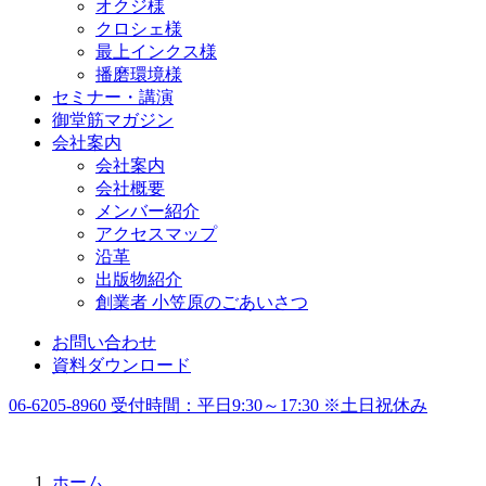
オクジ様
クロシェ様
最上インクス様
播磨環境様
セミナー・講演
御堂筋マガジン
会社案内
会社案内
会社概要
メンバー紹介
アクセスマップ
沿革
出版物紹介
創業者 小笠原のごあいさつ
お問い合わせ
資料ダウンロード
06-6205-8960
受付時間：
平日9:30～17:30 ※土日祝休み
ホーム