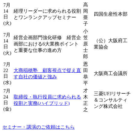
高
7月
14
経理リーダーに求められる役割
岡
四国生産性本部
日
とワンランクアップセミナー
亜
(火)
子
小
7月
経営企画部門強化研修 経営企
笠
（公）大阪府工
14
画部における6大業務ポイント
原
日
業協会
と重要な仕事の進め方
士
(火)
郎
恩
7月
22
大商稲穂塾 顧客視点で捉え直
田
大阪商工会議所
日
す自社の価値と強み
恭
(水)
平
才
7月
三菱UFJリサーチ
24
取締役・執行役員に求められる
木
＆コンサルティ
日
役割と実務(ハイブリッド)
正
ング株式会社
(金)
之
セミナー・講演のご依頼はこちら