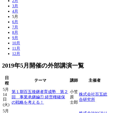
2月
3月
4月
5月
6月
7月
8月
9月
10月
11月
12月
2019年5月開催の外部講演一覧
日
テーマ
講師
主催者
程
5月
第１期百五後継者育成塾 第２
小笠
株式会社百五総
14
回 事業承継編① 経営権確保
原
日
合研究所
の戦略を考える！
士郎
(火)
5月