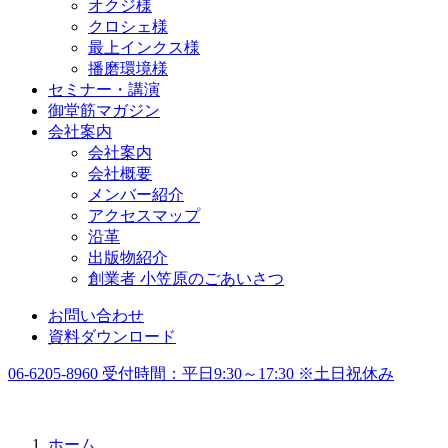
オクジ様
クロシェ様
最上インクス様
播磨環境様
セミナー・講演
御堂筋マガジン
会社案内
会社案内
会社概要
メンバー紹介
アクセスマップ
沿革
出版物紹介
創業者 小笠原のごあいさつ
お問い合わせ
資料ダウンロード
06-6205-8960
受付時間：
平日9:30～17:30 ※土日祝休み
ホーム