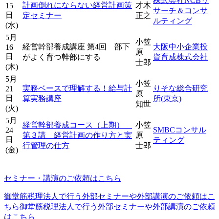
株式会社NCBリ
計画倒れにならない経営計画策
才木
15
サーチ＆コンサ
日
定セミナー
正之
ルティング
(水)
5月
小笠
経営幹部養成講座 第4回 部下
大阪中小企業投
16
原
日
がよく育つ幹部にする
資育成株式会社
士郎
(木)
5月
小笠
実務ベースで理解する！給与計
りそな総合研究
21
原
日
算実務講座
所(東京)
知世
(火)
5月
経営幹部養成コース（上期）
小笠
SMBCコンサル
24
第３講 経営計画の作り方と実
原
日
ティング
行管理の仕方
士郎
(金)
セミナー・講演のご依頼はこちら
御堂筋税理法人で行う外部セミナーや外部講演のご依頼はこ
ちら御堂筋税理法人で行う外部セミナーや外部講演のご依頼
はこちら