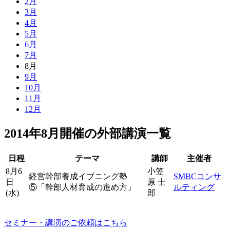
2月
3月
4月
5月
6月
7月
8月
9月
10月
11月
12月
2014年8月開催の外部講演一覧
日程
テーマ
講師
主催者
8月6
小笠
経営幹部養成イブニング塾
SMBCコンサ
日
原 士
⑤「幹部人材育成の進め方」
ルティング
(水)
郎
セミナー・講演のご依頼はこちら