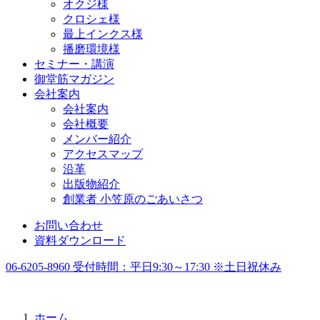
オクジ様
クロシェ様
最上インクス様
播磨環境様
セミナー・講演
御堂筋マガジン
会社案内
会社案内
会社概要
メンバー紹介
アクセスマップ
沿革
出版物紹介
創業者 小笠原のごあいさつ
お問い合わせ
資料ダウンロード
06-6205-8960
受付時間：
平日9:30～17:30 ※土日祝休み
ホーム