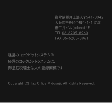
御堂筋税理士法人〒541-0042
大阪市中央区今橋4-1-1 淀屋
橋三井ビル（odona）4F
TEL
06-6205-8960
FAX 06-6205-8961
経営のコックピットシステム®
経営のコックピットシステムは、
御堂筋税理士法人の登録商標です
Copyright (C) Tax Office Midosuji. All Rights Reserved.