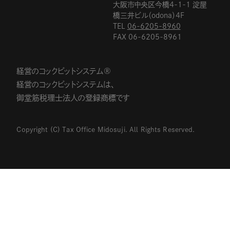
大阪市中央区今橋4-1-1 淀屋
橋三井ビル（odona）4F
TEL
06-6205-8960
FAX 06-6205-8961
経営のコックピットシステム®
経営のコックピットシステムは、
御堂筋税理士法人の登録商標です
Copyright (C) Tax Office Midosuji. All Rights Reserved.
06-6205-8960
平日9:30〜17:30 ※土日祝休み