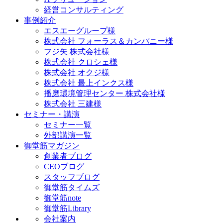
経営コンサルティング
事例紹介
エスエーグループ様
株式会社 フォーラス＆カンパニー様
フジ矢 株式会社様
株式会社 クロシェ様
株式会社 オクジ様
株式会社 最上インクス様
播磨環境管理センター 株式会社様
株式会社 三建様
セミナー・講演
セミナー一覧
外部講演一覧
御堂筋マガジン
創業者ブログ
CEOブログ
スタッフブログ
御堂筋タイムズ
御堂筋note
御堂筋Library
会社案内