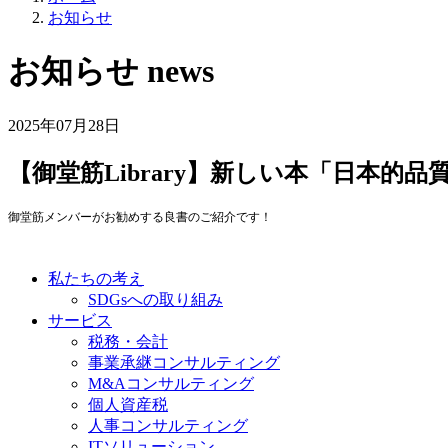
お知らせ
お知らせ
news
2025年07月28日
【御堂筋Library】新しい本「日本的
御堂筋メンバーがお勧めする良書のご紹介です！
私たちの考え
SDGsへの取り組み
サービス
税務・会計
事業承継コンサルティング
M&Aコンサルティング
個人資産税
人事コンサルティング
ITソリューション