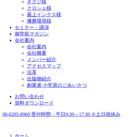
オクジ様
クロシェ様
最上インクス様
播磨環境様
セミナー・講演
御堂筋マガジン
会社案内
会社案内
会社概要
メンバー紹介
アクセスマップ
沿革
出版物紹介
創業者 小笠原のごあいさつ
お問い合わせ
資料ダウンロード
06-6205-8960
受付時間：
平日9:30～17:30 ※土日祝休み
ホーム