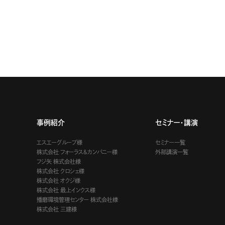
事例紹介
セミナー・講演
エスエーグループ様
セミナー一覧
株式会社 フォーラス＆カンパニー様
外部講演一覧
フジ矢 株式会社様
株式会社 クロシェ様
株式会社 オクジ様
株式会社 最上インクス様
播磨環境管理センター 株式会社様
株式会社 三建様