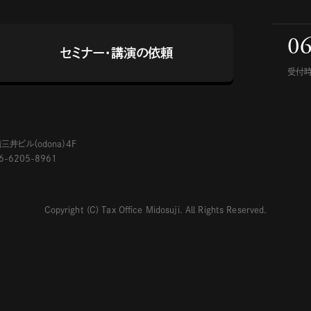
06
セミナー・講演の依頼
受付時
2
井ビル（odona）4F
06-6205-8961
Copyright (C) Tax Office Midosuji. All Rights Reserved.