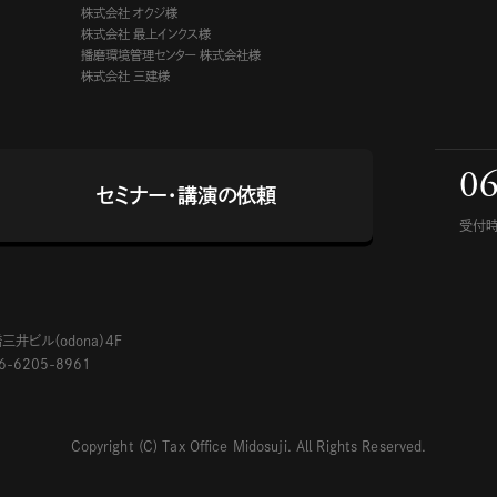
株式会社 オクジ様
株式会社 最上インクス様
播磨環境管理センター 株式会社様
株式会社 三建様
06
セミナー・講演の依頼
受付時
2
井ビル（odona）4F
06-6205-8961
Copyright (C) Tax Office Midosuji. All Rights Reserved.